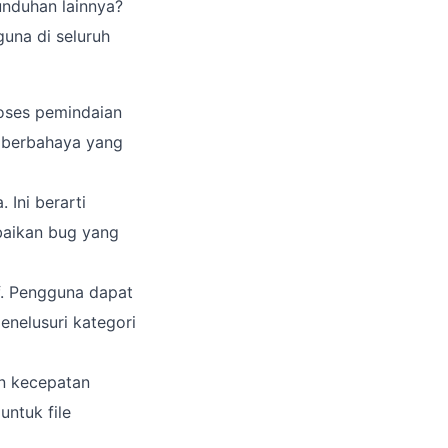
unduhan lainnya?
una di seluruh
roses pemindaian
k berbahaya yang
 Ini berarti
rbaikan bug yang
if. Pengguna dapat
enelusuri kategori
an kecepatan
ntuk file