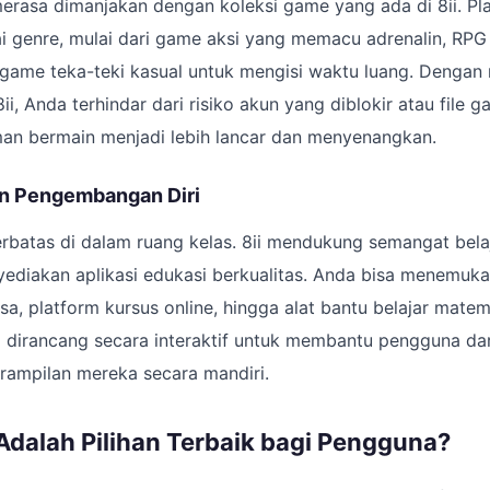
rasa dimanjakan dengan koleksi game yang ada di 8ii. Pla
 genre, mulai dari game aksi yang memacu adrenalin, RPG 
game teka-teki kasual untuk mengisi waktu luang. Denga
8ii, Anda terhindar dari risiko akun yang diblokir atau file 
an bermain menjadi lebih lancar dan menyenangkan.
an Pengembangan Diri
 terbatas di dalam ruang kelas. 8ii mendukung semangat bel
diakan aplikasi edukasi berkualitas. Anda bisa menemukan
a, platform kursus online, hingga alat bantu belajar matem
ini dirancang secara interaktif untuk membantu pengguna dar
rampilan mereka secara mandiri.
Adalah Pilihan Terbaik bagi Pengguna?