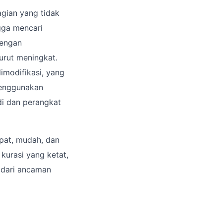
bagian yang tidak
ngga mencari
dengan
urut meningkat.
imodifikasi, yang
menggunakan
di dan perangkat
epat, mudah, dan
kurasi yang ketat,
s dari ancaman