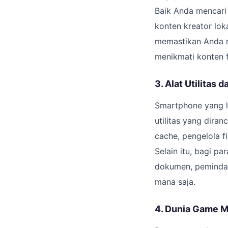
Baik Anda mencari 
konten kreator lok
memastikan Anda m
menikmati konten fa
3. Alat Utilitas 
Smartphone yang la
utilitas yang dira
cache, pengelola f
Selain itu, bagi pa
dokumen, pemindai
mana saja.
4. Dunia Game M