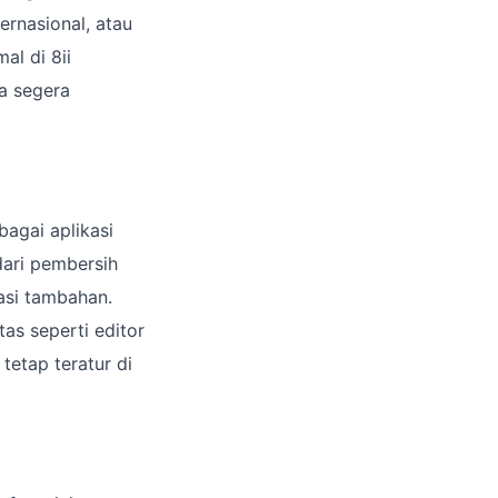
ernasional, atau
al di 8ii
a segera
bagai aplikasi
dari pembersih
asi tambahan.
tas seperti editor
etap teratur di