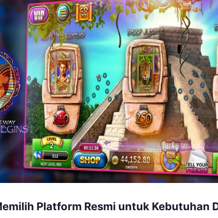
emilih Platform Resmi untuk Kebutuhan D