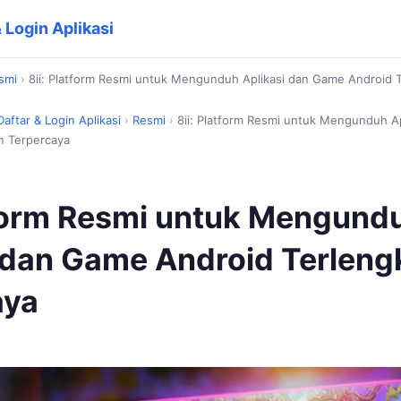
& Login Aplikasi
smi
›
8ii: Platform Resmi untuk Mengunduh Aplikasi dan Game Android 
Daftar & Login Aplikasi
›
Resmi
›
8ii: Platform Resmi untuk Mengunduh A
n Terpercaya
tform Resmi untuk Mengund
 dan Game Android Terleng
aya