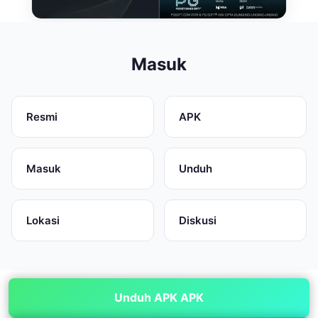
Masuk
Resmi
APK
Masuk
Unduh
Lokasi
Diskusi
Unduh APK APK