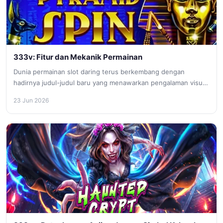
333v: Fitur dan Mekanik Permainan
Dunia permainan slot daring terus berkembang dengan
hadirnya judul-judul baru yang menawarkan pengalaman visual
dan mekanik yang segar. Salah satu...
23 Jun 2026