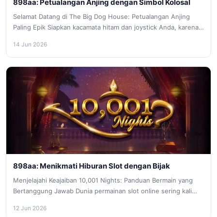
898aa: Petualangan Anjing dengan Simbol Kolosal
Selamat Datang di The Big Dog House: Petualangan Anjing
Paling Epik Siapkan kacamata hitam dan joystick Anda, karena
kita akan...
14 Jun 2026
898aa: Menikmati Hiburan Slot dengan Bijak
Menjelajahi Keajaiban 10,001 Nights: Panduan Bermain yang
Bertanggung Jawab Dunia permainan slot online sering kali
membawa pemain ke dalam petualangan...
12 Jun 2026