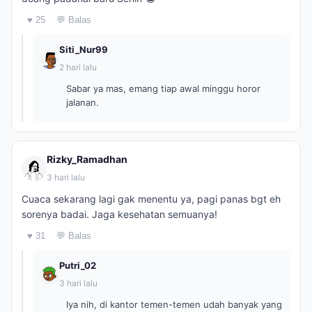
♥ 25
💬 Balas
Siti_Nur99
2 hari lalu
Sabar ya mas, emang tiap awal minggu horor
jalanan.
Rizky_Ramadhan
3 hari lalu
Cuaca sekarang lagi gak menentu ya, pagi panas bgt eh
sorenya badai. Jaga kesehatan semuanya!
♥ 31
💬 Balas
Putri_02
3 hari lalu
Iya nih, di kantor temen-temen udah banyak yang