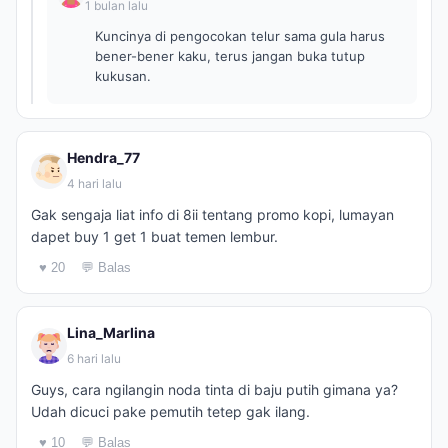
1 bulan lalu
Kuncinya di pengocokan telur sama gula harus
bener-bener kaku, terus jangan buka tutup
kukusan.
Hendra_77
4 hari lalu
Gak sengaja liat info di 8ii tentang promo kopi, lumayan
dapet buy 1 get 1 buat temen lembur.
♥ 20
💬 Balas
Lina_Marlina
6 hari lalu
Guys, cara ngilangin noda tinta di baju putih gimana ya?
Udah dicuci pake pemutih tetep gak ilang.
♥ 10
💬 Balas