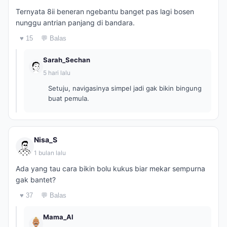
Ternyata 8ii beneran ngebantu banget pas lagi bosen
nunggu antrian panjang di bandara.
♥ 15
💬 Balas
Sarah_Sechan
5 hari lalu
Setuju, navigasinya simpel jadi gak bikin bingung
buat pemula.
Nisa_S
1 bulan lalu
Ada yang tau cara bikin bolu kukus biar mekar sempurna
gak bantet?
♥ 37
💬 Balas
Mama_Al