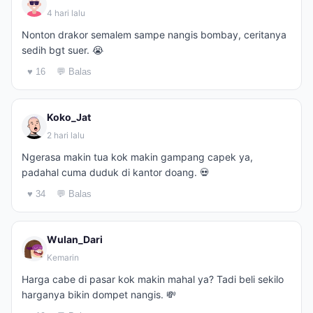
4 hari lalu
Nonton drakor semalem sampe nangis bombay, ceritanya
sedih bgt suer. 😭
♥ 16
💬 Balas
Koko_Jat
2 hari lalu
Ngerasa makin tua kok makin gampang capek ya,
padahal cuma duduk di kantor doang. 💀
♥ 34
💬 Balas
Wulan_Dari
Kemarin
Harga cabe di pasar kok makin mahal ya? Tadi beli sekilo
harganya bikin dompet nangis. 💸