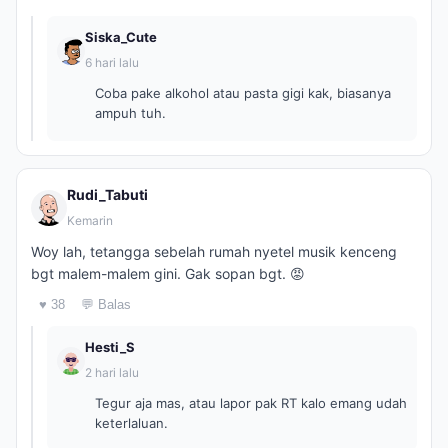
Siska_Cute
6 hari lalu
Coba pake alkohol atau pasta gigi kak, biasanya
ampuh tuh.
Rudi_Tabuti
Kemarin
Woy lah, tetangga sebelah rumah nyetel musik kenceng
bgt malem-malem gini. Gak sopan bgt. 😡
♥ 38
💬 Balas
Hesti_S
2 hari lalu
Tegur aja mas, atau lapor pak RT kalo emang udah
keterlaluan.