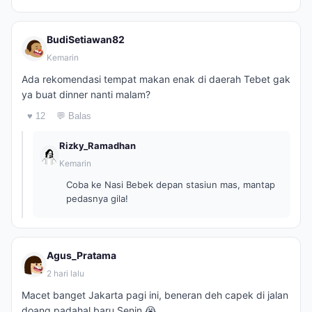
BudiSetiawan82
Kemarin
Ada rekomendasi tempat makan enak di daerah Tebet gak
ya buat dinner nanti malam?
♥ 12
💬 Balas
Rizky_Ramadhan
Kemarin
Coba ke Nasi Bebek depan stasiun mas, mantap
pedasnya gila!
Agus_Pratama
2 hari lalu
Macet banget Jakarta pagi ini, beneran deh capek di jalan
doang padahal baru Senin 😭