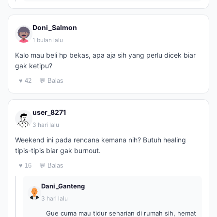
Doni_Salmon
1 bulan lalu
Kalo mau beli hp bekas, apa aja sih yang perlu dicek biar
gak ketipu?
♥ 42
💬 Balas
user_8271
3 hari lalu
Weekend ini pada rencana kemana nih? Butuh healing
tipis-tipis biar gak burnout.
♥ 16
💬 Balas
Dani_Ganteng
3 hari lalu
Gue cuma mau tidur seharian di rumah sih, hemat