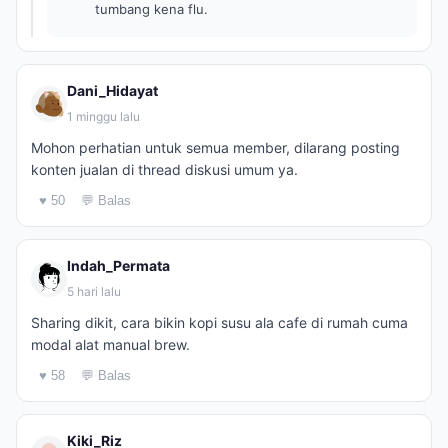
tumbang kena flu.
Dani_Hidayat
1 minggu lalu
Mohon perhatian untuk semua member, dilarang posting
konten jualan di thread diskusi umum ya.
♥ 50
💬 Balas
Indah_Permata
5 hari lalu
Sharing dikit, cara bikin kopi susu ala cafe di rumah cuma
modal alat manual brew.
♥ 58
💬 Balas
Kiki_Riz