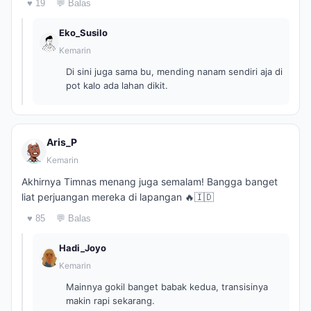
♥ 19
💬 Balas
Eko_Susilo
Kemarin
Di sini juga sama bu, mending nanam sendiri aja di
pot kalo ada lahan dikit.
Aris_P
Kemarin
Akhirnya Timnas menang juga semalam! Bangga banget
liat perjuangan mereka di lapangan 🔥🇮🇩
♥ 85
💬 Balas
Hadi_Joyo
Kemarin
Mainnya gokil banget babak kedua, transisinya
makin rapi sekarang.