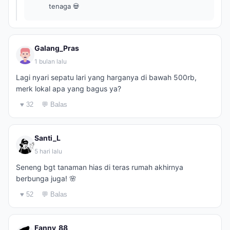
tenaga 💀
Galang_Pras
1 bulan lalu
Lagi nyari sepatu lari yang harganya di bawah 500rb,
merk lokal apa yang bagus ya?
♥ 32
💬 Balas
Santi_L
5 hari lalu
Seneng bgt tanaman hias di teras rumah akhirnya
berbunga juga! 🌸
♥ 52
💬 Balas
Fanny_88