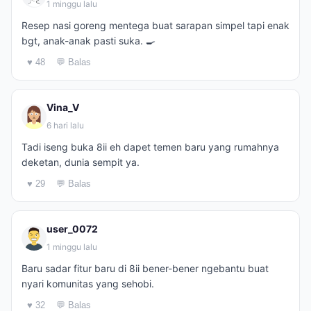
1 minggu lalu
Resep nasi goreng mentega buat sarapan simpel tapi enak
bgt, anak-anak pasti suka. 🍳
♥ 48
💬 Balas
Vina_V
6 hari lalu
Tadi iseng buka 8ii eh dapet temen baru yang rumahnya
deketan, dunia sempit ya.
♥ 29
💬 Balas
user_0072
1 minggu lalu
Baru sadar fitur baru di 8ii bener-bener ngebantu buat
nyari komunitas yang sehobi.
♥ 32
💬 Balas