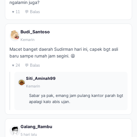
ngalamin juga?
♥ 11
💬 Balas
Budi_Santoso
Kemarin
Macet banget daerah Sudirman hari ini, capek bgt asli
baru sampe rumah jam segini. 😫
♥ 24
💬 Balas
Siti_Aminah99
Kemarin
Sabar ya pak, emang jam pulang kantor parah bgt
apalagi kalo abis ujan.
Galang_Rambu
5 hari lalu