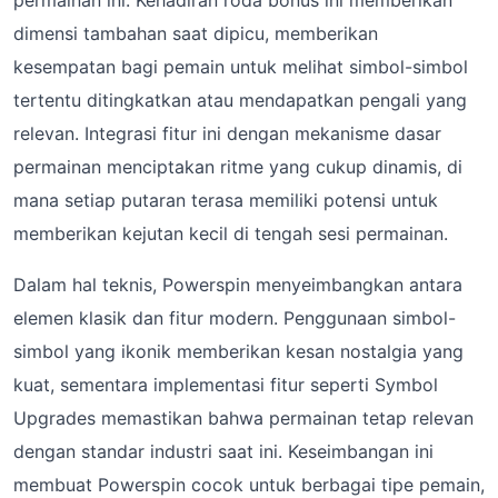
permainan ini. Kehadiran roda bonus ini memberikan
dimensi tambahan saat dipicu, memberikan
kesempatan bagi pemain untuk melihat simbol-simbol
tertentu ditingkatkan atau mendapatkan pengali yang
relevan. Integrasi fitur ini dengan mekanisme dasar
permainan menciptakan ritme yang cukup dinamis, di
mana setiap putaran terasa memiliki potensi untuk
memberikan kejutan kecil di tengah sesi permainan.
Dalam hal teknis, Powerspin menyeimbangkan antara
elemen klasik dan fitur modern. Penggunaan simbol-
simbol yang ikonik memberikan kesan nostalgia yang
kuat, sementara implementasi fitur seperti Symbol
Upgrades memastikan bahwa permainan tetap relevan
dengan standar industri saat ini. Keseimbangan ini
membuat Powerspin cocok untuk berbagai tipe pemain,